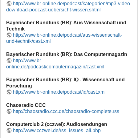
http://www.br-online.de/podcast/kategorien/mp3-video-
e
download-podcast-uebersicht-wissen.shtml
n
z
Bayerischer Rundfunk (BR): Aus Wissenschaft und
u
Technik
r
S
http://www.br-online.de/podcast/aus-wissenschaft-
e
und-technik/cast.xml
i
t
Bayerischer Rundfunk (BR): Das Computermagazin
e
http://www.br-
online.de/podcast/computermagazin/cast.xml
Bayerischer Rundfunk (BR): IQ - Wissenschaft und
Forschung
http://www.br-online.de/podcast/iq/cast.xml
Chaosradio CCC
http://chaosradio.ccc.de/chaosradio-complete.rss
Computerclub 2 (cczwei): Audiosendungen
http://www.cczwei.de/rss_issues_all.php