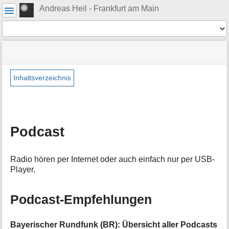
Benutzer-
Andreas Heil - Frankfurt am Main
Werkzeuge
Werkzeuge
Navigationsmenüs
Seitenstatus
Standortanzeiger
Sie
und
befinden
Suche
»
Seiten-
sich
Passion
Werkzeuge
Inhaltsverzeichnis
hier:
»
M
Podcast
e
t
a
Podcast
i
n
f
Radio hören per Internet oder auch einfach nur per USB-
o
Player.
r
m
a
Podcast-Empfehlungen
t
i
o
Bayerischer Rundfunk (BR): Übersicht aller Podcasts
n