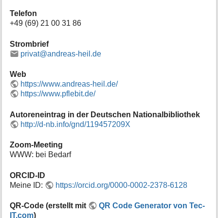
e
Telefon
n
+49 (69) 21 00 31 86
z
u
Strombrief
r
privat@andreas-heil.de
S
e
i
Web
t
https://www.andreas-heil.de/
e
https://www.pflebit.de/
Autoreneintrag in der Deutschen Nationalbibliothek
http://d-nb.info/gnd/119457209X
Zoom-Meeting
WWW: bei Bedarf
ORCID-ID
Meine ID:
https://orcid.org/0000-0002-2378-6128
QR-Code (erstellt mit
QR Code Generator von Tec-
IT.com
)