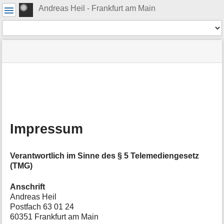
Benutzer-
Andreas Heil - Frankfurt am Main
Werkzeuge
Werkzeuge
Navigationsmenüs
Seitenstatus
Standortanzeiger
Sie
und
befinden
Suche
»
Seiten-
sich
Impressum
Werkzeuge
hier:
M
e
t
a
Impressum
i
n
f
Verantwortlich im Sinne des § 5 Telemediengesetz
o
(TMG)
r
m
a
Anschrift
t
Andreas Heil
i
Postfach 63 01 24
o
60351 Frankfurt am Main
n