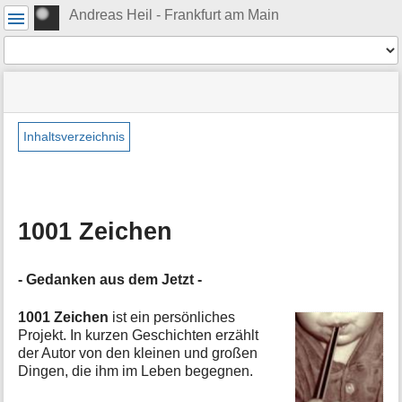
Benutzer-
Andreas Heil - Frankfurt am Main
Werkzeuge
Werkzeuge
Navigationsmenüs
Seitenstatus
Standortanzeiger
Sie
und
befinden
Suche
»
Seiten-
sich
Passion
Werkzeuge
Inhaltsverzeichnis
hier:
»
M
1001
e
Zeichen
t
a
1001 Zeichen
i
n
f
- Gedanken aus dem Jetzt -
o
r
m
1001 Zeichen
ist ein persönliches
a
Projekt. In kurzen Geschichten erzählt
t
der Autor von den kleinen und großen
i
Dingen, die ihm im Leben begegnen.
o
n