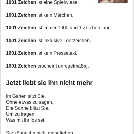
1001 Zeichen
ist eine Spielwiese.
e
n
1001 Zeichen
ist kein Märchen.
z
u
1001 Zeichen
ist immer 1000 und 1 Zeichen lang.
r
S
e
1001 Zeichen
ist inklusive Leerzeichen.
i
t
1001 Zeichen
ist kein Pressetext.
e
1001 Zeichen
erscheint unregelmäßig.
Jetzt liebt sie ihn nicht mehr
Im Garten sitzt Sie,
Ohne etwas zu sagen,
Die Sonne blitzt Sie,
Um zu fragen,
Was mit Ihr los sei.
Sie könne ihn nicht mehr lieben,